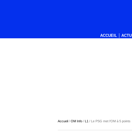
ACCUEIL
ACTU
Accueil
/
OM Info
/
L1
/
Le PSG met l’OM à 5 points