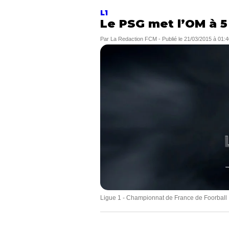
L1
Le PSG met l’OM à 5
Par
La Redaction FCM
-
Publié le
21/03/2015 à 01:4
Ligue 1 - Championnat de France de Foorball