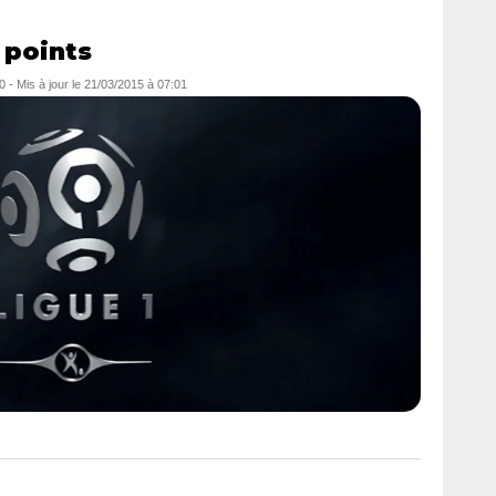
 points
0
- Mis à jour le
21/03/2015 à 07:01