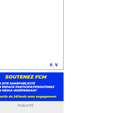
∧
∨
PUBLICITÉ