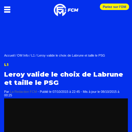
Pariez sur l'OM
Accueil
/
OM Info
/
L1
/
Leroy valide le choix de Labrune et taille le PSG
L1
Leroy valide le choix de Labrune
et taille le PSG
Par
La Redaction FCM
-
Publié le
07/10/2015 à 22:45
- Mis à jour le
08/10/2015 à
00:25