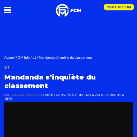
Pariez sur l'OM
Accueil
/
OM Info
/
L1
/
Mandanda s’inquiète du classement
L1
Mandanda s’inquiète du
classement
Par
La Redaction FCM
-
Publié le
06/10/2015 à 15:45
- Mis à jour le
06/10/2015 à
19:03