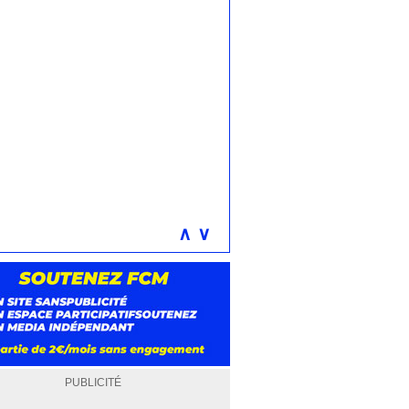
∧
∨
PUBLICITÉ