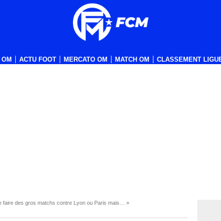
 OM
ACTU FOOT
MERCATO OM
MATCH OM
CLASSEMENT LIGUE
de faire des gros matchs contre Lyon ou Paris mais… »