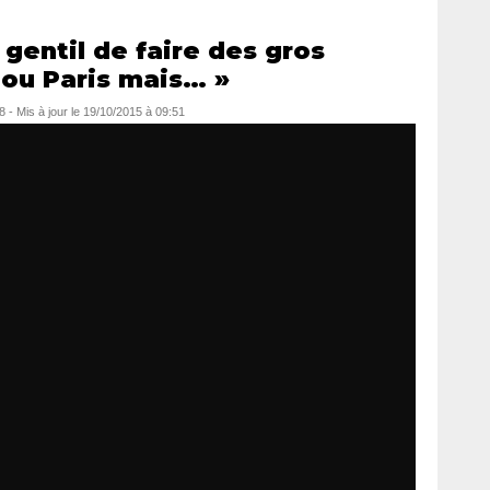
 gentil de faire des gros
ou Paris mais… »
8
- Mis à jour le
19/10/2015 à 09:51