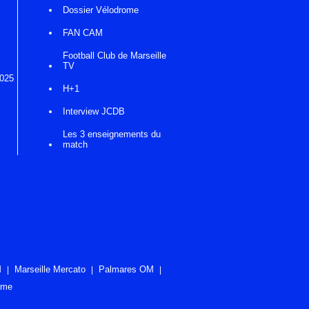
Dossier Vélodrome
FAN CAM
Football Club de Marseille
TV
2025
H+1
Interview JCDB
Les 3 enseignements du
match
M
Marseille Mercato
Palmares OM
ome