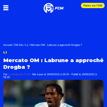
Pariez sur l'OM
Accueil
/
OM Info
/
L1
/
Mercato OM : Labrune a approché Drogba ?
L1
Mercato OM : Labrune a approché
Drogba ?
Par
La Redaction FCM
-
Mis à jour le
29/05/2015 à 09:34
-
Publié le
29/05/2015 à
09:25