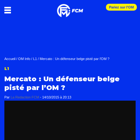
Pariez sur l'OM
Accueil
/
OM Info
/
L1
/
Mercato : Un défenseur belge pisté par l’OM ?
L1
Mercato : Un défenseur belge
pisté par l’OM ?
Par
La Redaction FCM
-
14/10/2015 à 20:13