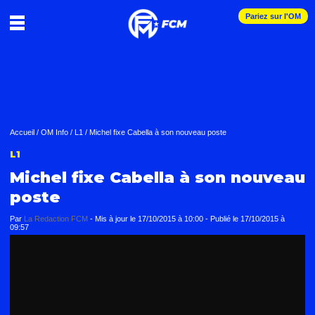
Pariez sur l'OM
Accueil
/
OM Info
/
L1
/
Michel fixe Cabella à son nouveau poste
L1
Michel fixe Cabella à son nouveau
poste
Par
La Redaction FCM
-
Mis à jour le
17/10/2015 à 10:00
-
Publié le
17/10/2015 à
09:57