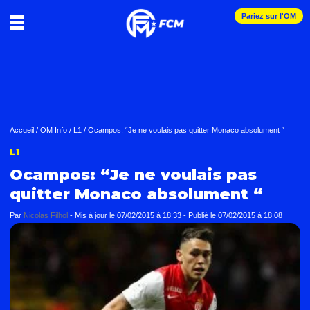
Pariez sur l'OM
Accueil
/
OM Info
/
L1
/
Ocampos: “Je ne voulais pas quitter Monaco absolument “
L1
Ocampos: “Je ne voulais pas
quitter Monaco absolument “
Par
Nicolas Filhol
-
Mis à jour le
07/02/2015 à 18:33
-
Publié le
07/02/2015 à 18:08