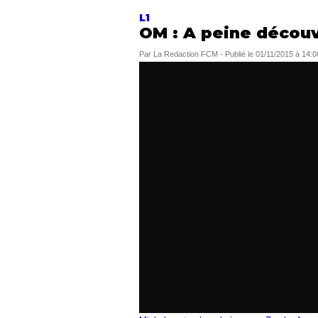
L1
OM : A peine découv
Par
La Redaction FCM
-
Publié le
01/11/2015 à 14:0