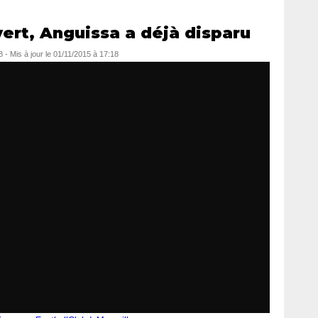
ert, Anguissa a déjà disparu
8
- Mis à jour le
01/11/2015 à 17:18