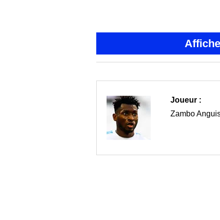
Affich
Joueur :
Zambo Angui