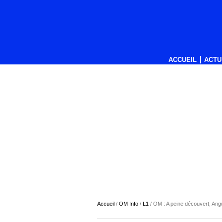
ACCUEIL
ACTU
Accueil
/
OM Info
/
L1
/
OM : A peine découvert, Ang