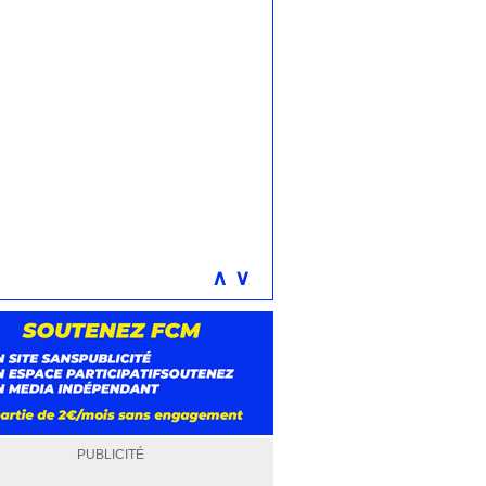
∧
∨
PUBLICITÉ