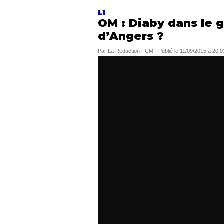
L1
OM : Diaby dans le 
d’Angers ?
Par
La Redaction FCM
-
Publié le
11/09/2015 à 20:0