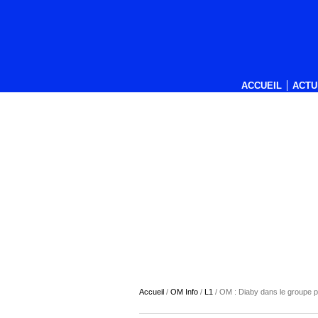
ACCUEIL
ACTU
Accueil
/
OM Info
/
L1
/
OM : Diaby dans le groupe p