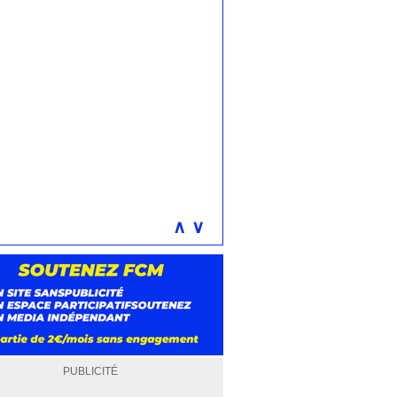
∧
∨
PUBLICITÉ