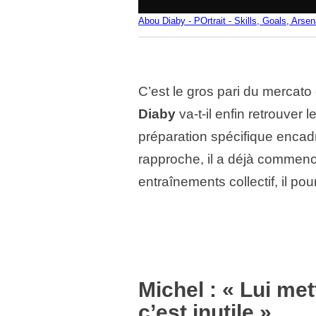
Abou Diaby - POrtrait - Skills, Goals, Arsen
C’est le gros pari du mercato
Diaby
va-t-il enfin retrouver l
préparation spécifique encad
rapproche, il a déjà commencé
entraînements collectif, il po
Michel : « Lui met
c’est inutile »