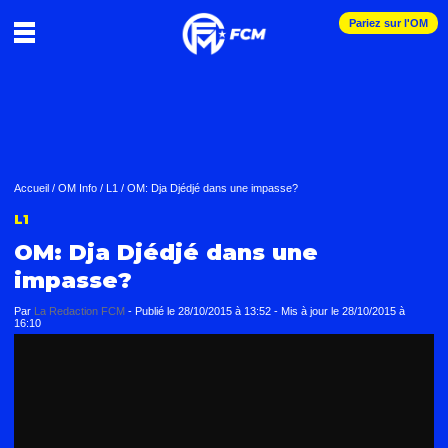
Pariez sur l'OM
Accueil
/
OM Info
/
L1
/
OM: Dja Djédjé dans une impasse?
L1
OM: Dja Djédjé dans une
impasse?
Par
La Redaction FCM
-
Publié le
28/10/2015 à 13:52
- Mis à jour le
28/10/2015 à
16:10