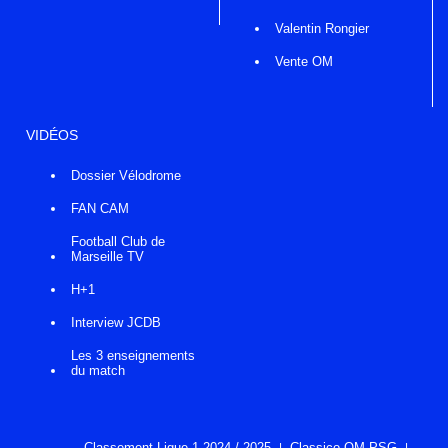
Valentin Rongier
Vente OM
VIDÉOS
Dossier Vélodrome
FAN CAM
Football Club de
Marseille TV
H+1
Interview JCDB
Les 3 enseignements
du match
Classement Ligue 1 2024 / 2025
Classico OM-PSG