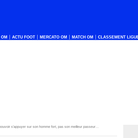
 OM
ACTU FOOT
MERCATO OM
MATCH OM
CLASSEMENT LIGUE
uvoir s’appuyer sur son homme fort, pas son meilleur passeur…