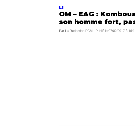
L1
OM – EAG : Kombouar
son homme fort, pa
Par
La Redaction FCM
-
Publié le
07/02/2017 à 16:1