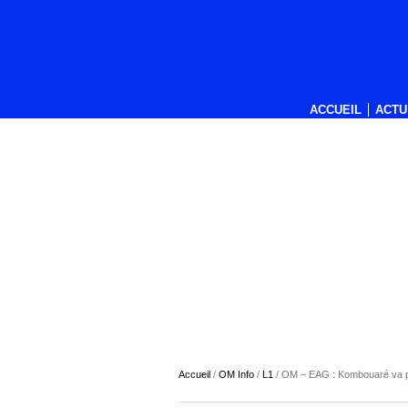
ACCUEIL
ACTU
Accueil
/
OM Info
/
L1
/
OM – EAG : Kombouaré va po