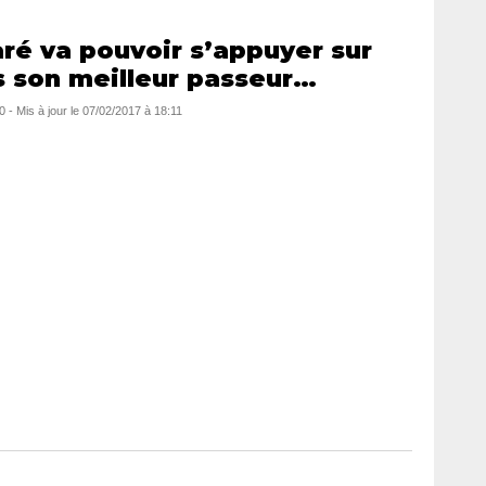
é va pouvoir s’appuyer sur
s son meilleur passeur…
0
- Mis à jour le
07/02/2017 à 18:11