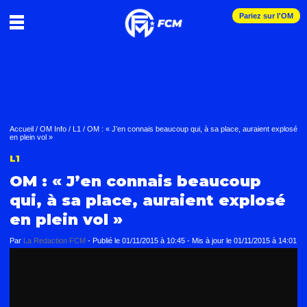
Pariez sur l'OM
Accueil
/
OM Info
/
L1
/
OM : « J’en connais beaucoup qui, à sa place, auraient explosé
en plein vol »
L1
OM : « J’en connais beaucoup
qui, à sa place, auraient explosé
en plein vol »
Par
La Redaction FCM
-
Publié le
01/11/2015 à 10:45
- Mis à jour le
01/11/2015 à 14:01