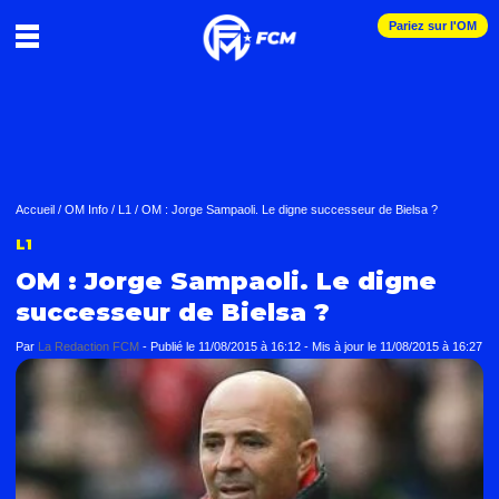
Pariez sur l'OM
Accueil
/
OM Info
/
L1
/
OM : Jorge Sampaoli. Le digne successeur de Bielsa ?
L1
OM : Jorge Sampaoli. Le digne
successeur de Bielsa ?
Par
La Redaction FCM
-
Publié le
11/08/2015 à 16:12
- Mis à jour le
11/08/2015 à 16:27