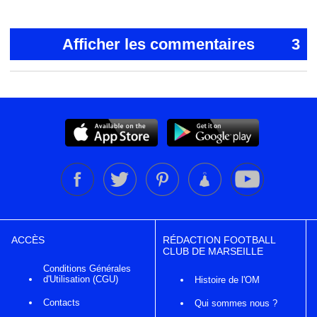
Afficher les commentaires
3
ACCÈS
RÉDACTION FOOTBALL
CLUB DE MARSEILLE
Conditions Générales
d'Utilisation (CGU)
Histoire de l'OM
Contacts
Qui sommes nous ?