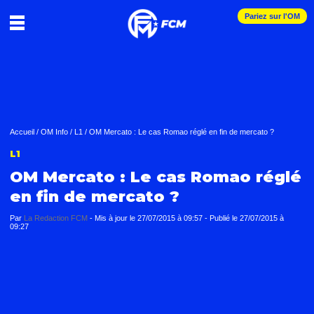
Pariez sur l'OM
Accueil
/
OM Info
/
L1
/
OM Mercato : Le cas Romao réglé en fin de mercato ?
L1
OM Mercato : Le cas Romao réglé
en fin de mercato ?
Par
La Redaction FCM
-
Mis à jour le
27/07/2015 à 09:57
-
Publié le
27/07/2015 à
09:27