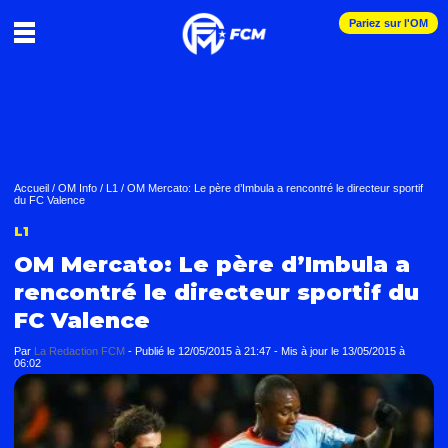
Pariez sur l'OM
Accueil
/
OM Info
/
L1
/
OM Mercato: Le père d’Imbula a rencontré le directeur sportif
du FC Valence
L1
OM Mercato: Le père d’Imbula a
rencontré le directeur sportif du
FC Valence
Par
La Redaction FCM
-
Publié le
12/05/2015 à 21:47
- Mis à jour le
13/05/2015 à
06:02