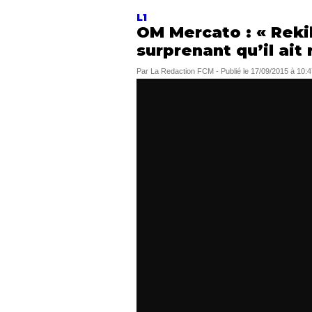
L1
OM Mercato : « Rekik
surprenant qu’il ait 
Par
La Redaction FCM
-
Publié le
17/09/2015 à 10:4