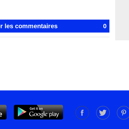
er les commentaires
0