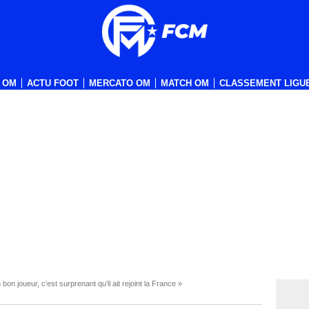
 OM
ACTU FOOT
MERCATO OM
MATCH OM
CLASSEMENT LIGUE
on joueur, c’est surprenant qu’il ait rejoint la France »