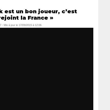
 est un bon joueur, c’est
rejoint la France »
7
- Mis à jour le
17/09/2015 à 12:06