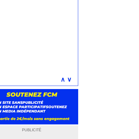
∧
∨
PUBLICITÉ