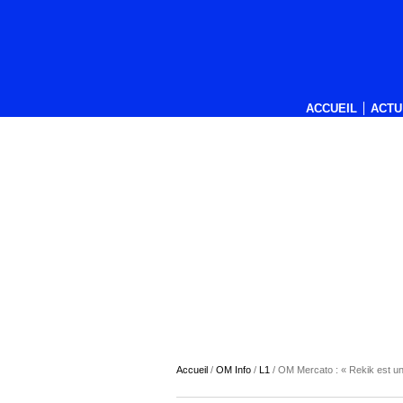
ACCUEIL
ACTU
Accueil
/
OM Info
/
L1
/
OM Mercato : « Rekik est un b