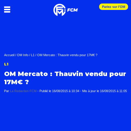
Pariez sur l'OM
Accueil
/
OM Info
/
L1
/
OM Mercato : Thauvin vendu pour 17M€ ?
L1
OM Mercato : Thauvin vendu pour
17M€ ?
Par
La Redaction FCM
-
Publié le
16/08/2015 à 10:34
- Mis à jour le
16/08/2015 à 11:05