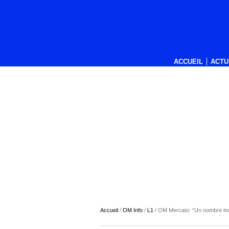
ACCUEIL
ACTU
Accueil
/
OM Info
/
L1
/
OM Mercato: “Un nombre incal