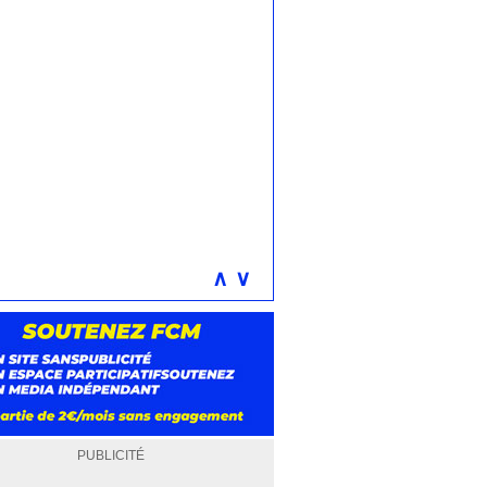
∧
∨
PUBLICITÉ