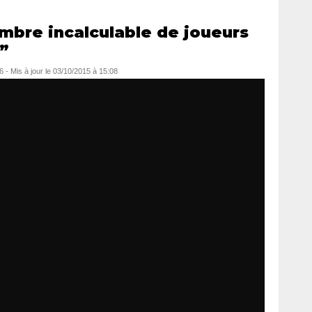
bre incalculable de joueurs
n”
6
- Mis à jour le
03/10/2015 à 15:08