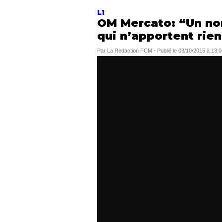
L1
OM Mercato: “Un nom
qui n’apportent rie
Par
La Redaction FCM
-
Publié le
03/10/2015 à 13:0