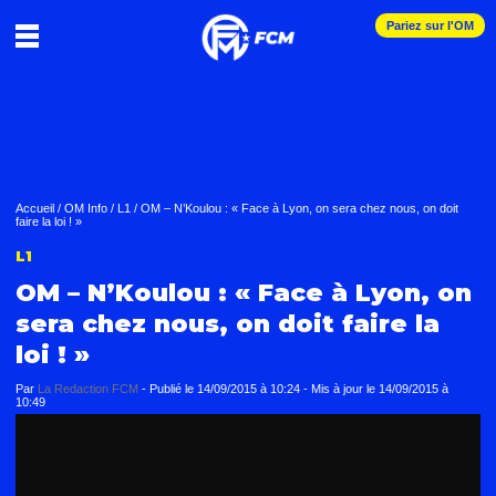
Pariez sur l'OM
Accueil
/
OM Info
/
L1
/
OM – N’Koulou : « Face à Lyon, on sera chez nous, on doit
faire la loi ! »
L1
OM – N’Koulou : « Face à Lyon, on
sera chez nous, on doit faire la
loi ! »
Par
La Redaction FCM
-
Publié le
14/09/2015 à 10:24
- Mis à jour le
14/09/2015 à
10:49