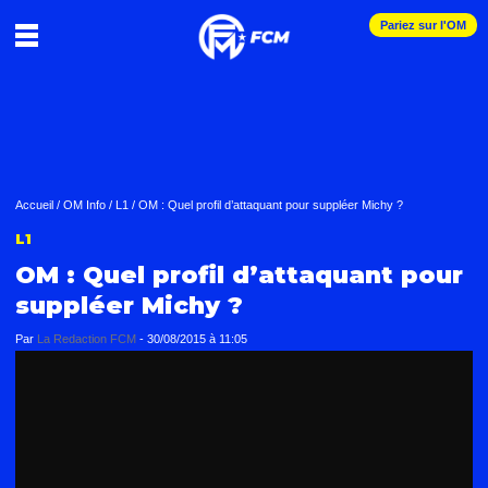
Pariez sur l'OM
Accueil
/
OM Info
/
L1
/
OM : Quel profil d’attaquant pour suppléer Michy ?
L1
OM : Quel profil d’attaquant pour
suppléer Michy ?
Par
La Redaction FCM
-
30/08/2015 à 11:05