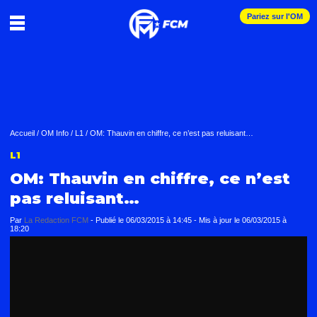
Pariez sur l'OM
Accueil
/
OM Info
/
L1
/
OM: Thauvin en chiffre, ce n’est pas reluisant…
L1
OM: Thauvin en chiffre, ce n’est
pas reluisant…
Par
La Redaction FCM
-
Publié le
06/03/2015 à 14:45
- Mis à jour le
06/03/2015 à
18:20