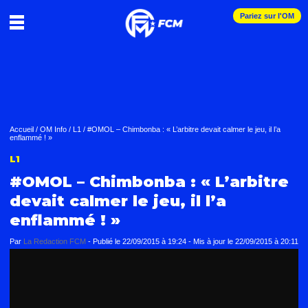
Pariez sur l'OM
Accueil
/
OM Info
/
L1
/
#OMOL – Chimbonba : « L’arbitre devait calmer le jeu, il l’a
enflammé ! »
L1
#OMOL – Chimbonba : « L’arbitre
devait calmer le jeu, il l’a
enflammé ! »
Par
La Redaction FCM
-
Publié le
22/09/2015 à 19:24
- Mis à jour le
22/09/2015 à 20:11