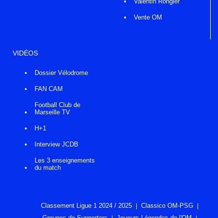
Valentin Rongier
Vente OM
VIDÉOS
Dossier Vélodrome
FAN CAM
Football Club de
Marseille TV
H+1
Interview JCDB
Les 3 enseignements
du match
Classement Ligue 1 2024 / 2025
Classico OM-PSG
Groupes de Supporters
Joueurs Légendes de l'OM