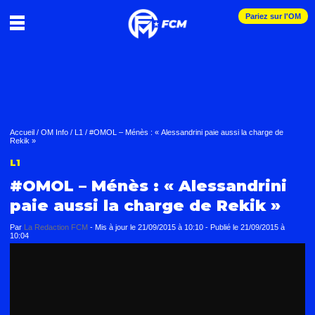
Pariez sur l'OM
Accueil
/
OM Info
/
L1
/
#OMOL – Ménès : « Alessandrini paie aussi la charge de
Rekik »
L1
#OMOL – Ménès : « Alessandrini
paie aussi la charge de Rekik »
Par
La Redaction FCM
-
Mis à jour le
21/09/2015 à 10:10
-
Publié le
21/09/2015 à
10:04