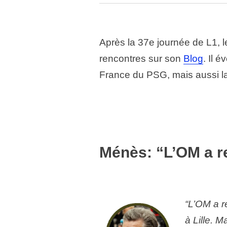
Après la 37e journée de L1, l
rencontres sur son
Blog
. Il 
France du PSG, mais aussi la l
Ménès: “L’OM a r
“L’OM a r
à Lille. M