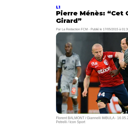
L1
Pierre Ménès: “Cet 
Girard”
Par
La Redaction FCM
-
Publié le
17/05/2015 à 01:3
Florent BALMONT / Giannelli IMBULA - 16.05.20
Petrelli / Icon Sport