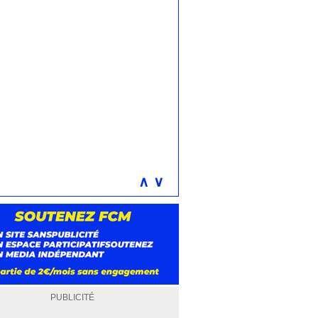
∧
∨
PUBLICITÉ