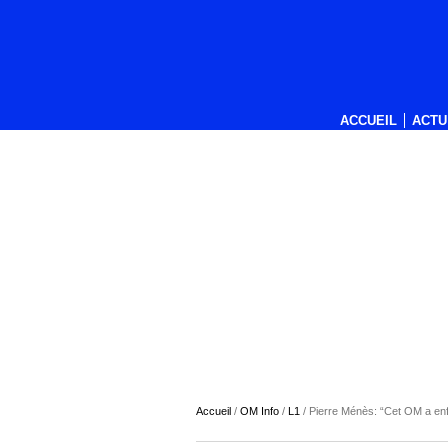
ACCUEIL
ACTU
Accueil
/
OM Info
/
L1
/
Pierre Ménès: “Cet OM a enf