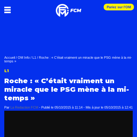
Pariez sur l'OM
Accueil
/
OM Info
/
L1
/
Roche : « C’était vraiment un miracle que le PSG mène à la mi-
temps »
L1
Roche : « C’était vraiment un
miracle que le PSG mène à la mi-
temps »
Par
La Redaction FCM
-
Publié le
05/10/2015 à 11:14
- Mis à jour le
05/10/2015 à 12:41