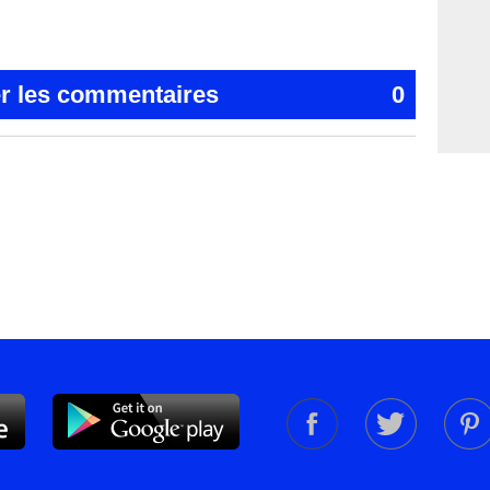
er les commentaires
0