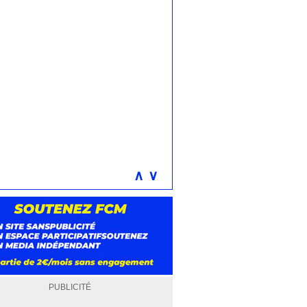
∧
∨
PUBLICITÉ