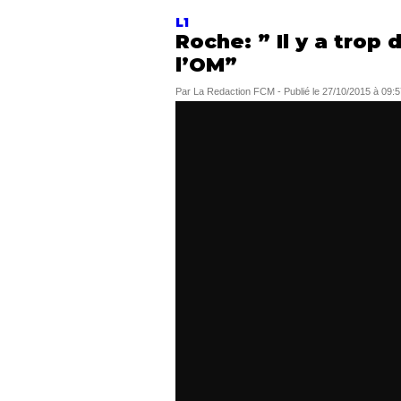
L1
Roche: ” Il y a trop 
l’OM”
Par
La Redaction FCM
-
Publié le
27/10/2015 à 09:5