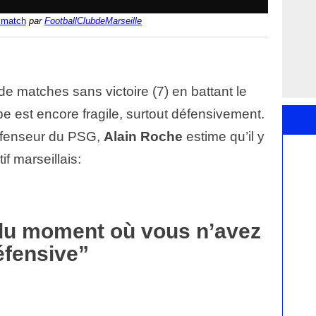
r match
par
FootballClubdeMarseille
de matches sans victoire (7) en battant le
e est encore fragile, surtout défensivement.
défenseur du PSG,
Alain Roche
estime qu’il y
if marseillais:
 du moment où vous n’avez
éfensive”