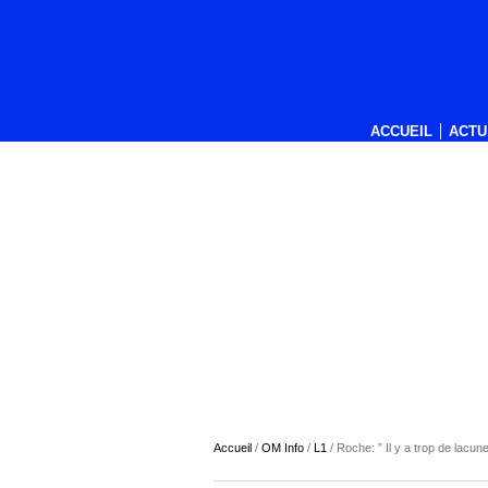
ACCUEIL
ACTU
Accueil
/
OM Info
/
L1
/
Roche: ” Il y a trop de lacune