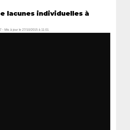
de lacunes individuelles à
7
- Mis à jour le
27/10/2015 à 11:01