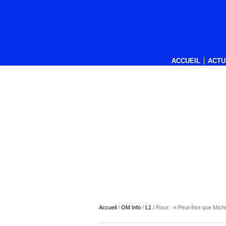
ACCUEIL
ACTU
Accueil
/
OM Info
/
L1
/
Roux : « Peut-être que Mich