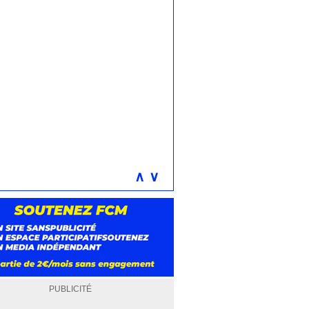
∧
∨
PUBLICITÉ