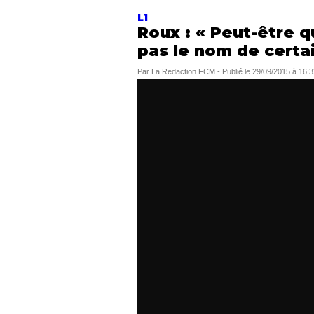
L1
Roux : « Peut-être 
pas le nom de certa
Par
La Redaction FCM
-
Publié le
29/09/2015 à 16:3