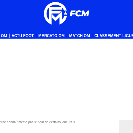
 OM
ACTU FOOT
MERCATO OM
MATCH OM
CLASSEMENT LIGUE
el ne connaît même pas le nom de certains joueurs »