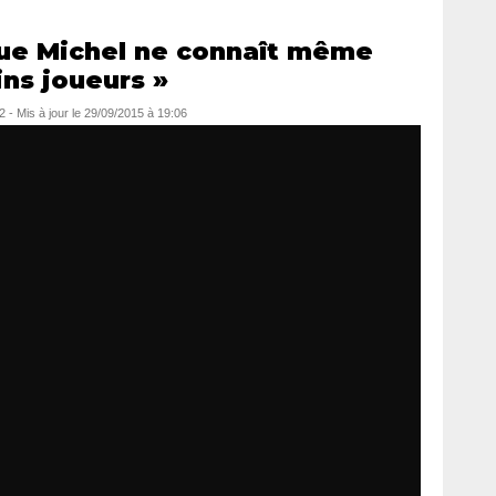
que Michel ne connaît même
ins joueurs »
2
- Mis à jour le
29/09/2015 à 19:06