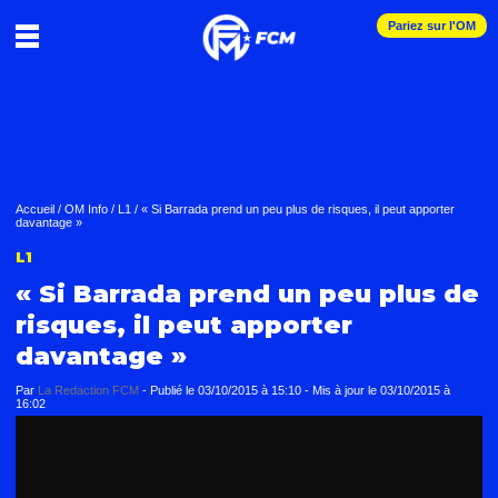
Pariez sur l'OM
Accueil
/
OM Info
/
L1
/
« Si Barrada prend un peu plus de risques, il peut apporter
davantage »
L1
« Si Barrada prend un peu plus de
risques, il peut apporter
davantage »
Par
La Redaction FCM
-
Publié le
03/10/2015 à 15:10
- Mis à jour le
03/10/2015 à
16:02