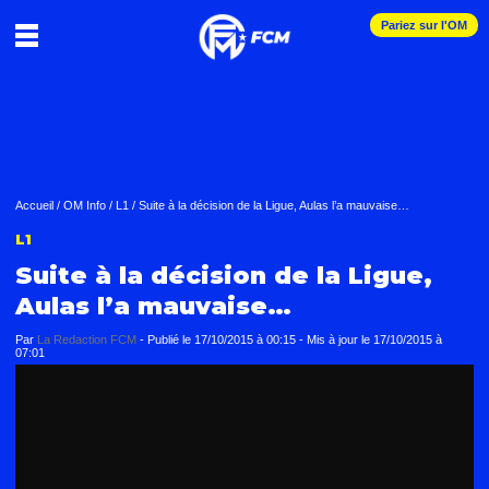
Pariez sur l'OM
Accueil
/
OM Info
/
L1
/
Suite à la décision de la Ligue, Aulas l’a mauvaise…
L1
Suite à la décision de la Ligue,
Aulas l’a mauvaise…
Par
La Redaction FCM
-
Publié le
17/10/2015 à 00:15
- Mis à jour le
17/10/2015 à
07:01