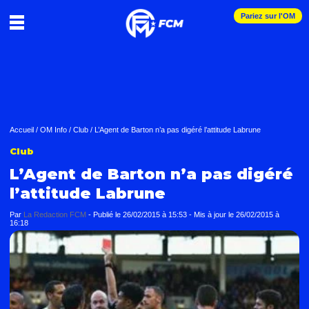
Pariez sur l'OM
Accueil
/
OM Info
/
Club
/
L’Agent de Barton n’a pas digéré l’attitude Labrune
Club
L’Agent de Barton n’a pas digéré
l’attitude Labrune
Par
La Redaction FCM
-
Publié le
26/02/2015 à 15:53
- Mis à jour le
26/02/2015 à
16:18