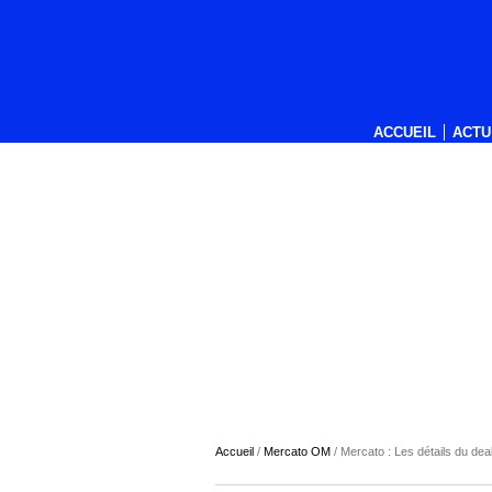
ACCUEIL
ACTU
Accueil
/
Mercato OM
/
Mercato : Les détails du dea