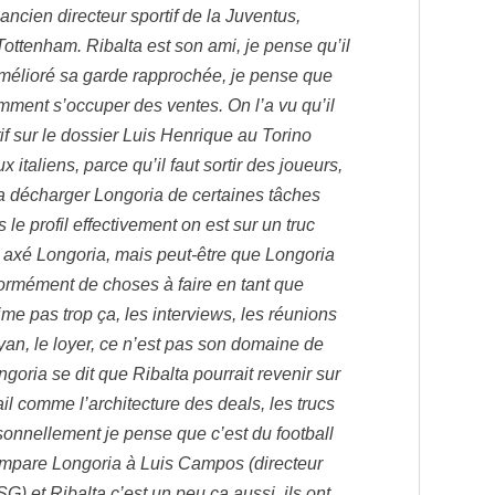
’ancien directeur sportif de la Juventus,
Tottenham. Ribalta est son ami, je pense qu’il
 amélioré sa garde rapprochée, je pense que
mment s’occuper des ventes. On l’a vu qu’il
tif sur le dossier Luis Henrique au Torino
 italiens, parce qu’il faut sortir des joueurs,
va décharger Longoria de certaines tâches
le profil effectivement on est sur un truc
, axé Longoria, mais peut-être que Longoria
énormément de choses à faire en tant que
aime pas trop ça, les interviews, les réunions
an, le loyer, ce n’est pas son domaine de
ngoria se dit que Ribalta pourrait revenir sur
il comme l’architecture des deals, les trucs
nnellement je pense que c’est du football
mpare Longoria à Luis Campos (directeur
G) et Ribalta c’est un peu ça aussi, ils ont