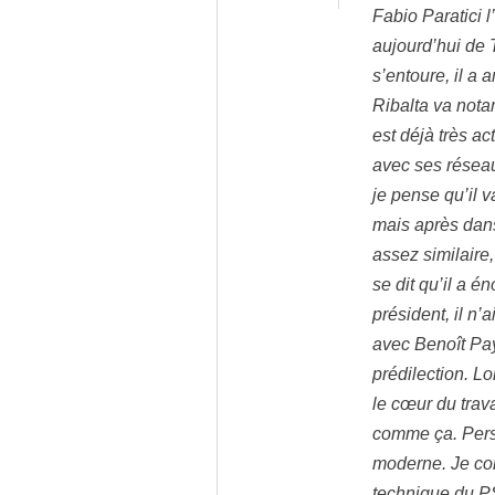
Fabio Paratici l
aujourd’hui de 
s’entoure, il a
Ribalta va nota
est déjà très ac
avec ses réseaux
je pense qu’il 
mais après dans 
assez similaire
se dit qu’il a 
président, il n’
avec Benoît Pay
prédilection. Lo
le cœur du trava
comme ça. Perso
moderne. Je co
technique du PS