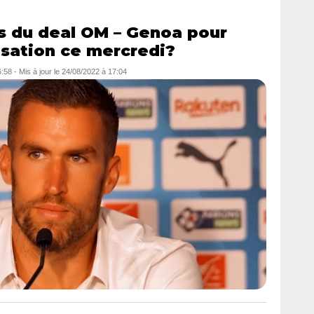
ls du deal OM – Genoa pour
isation ce mercredi?
6:58
- Mis à jour le
24/08/2022 à 17:04