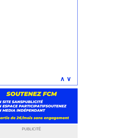
∧
∨
PUBLICITÉ