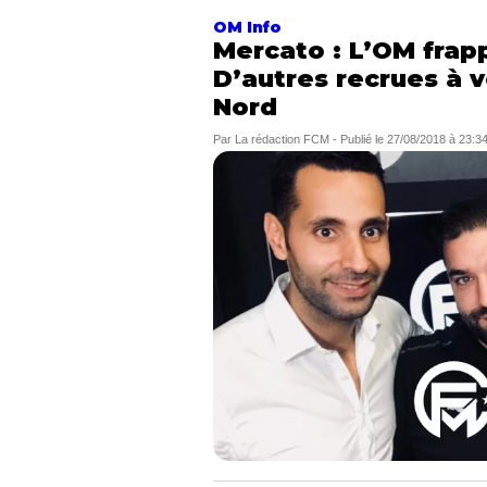
OM Info
Mercato : L’OM fra
D’autres recrues à v
Nord
Par
La rédaction FCM
-
Publié le
27/08/2018 à 23:3