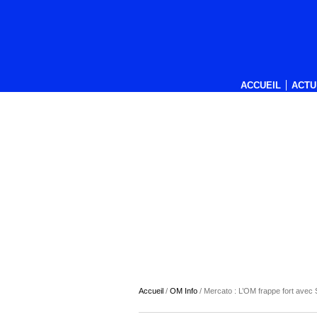
ACCUEIL
ACTU
Accueil
/
OM Info
/
Mercato : L’OM frappe fort avec