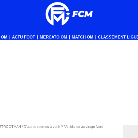
 OM
ACTU FOOT
MERCATO OM
MATCH OM
CLASSEMENT LIGUE
 STROOTMAN / D’autres recrues à venir ? / Ambiance au virage Nord