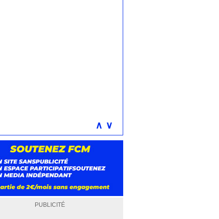
∧
∨
PUBLICITÉ