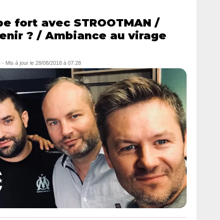
ppe fort avec STROOTMAN /
enir ? / Ambiance au virage
4
- Mis à jour le
28/08/2018 à 07:28