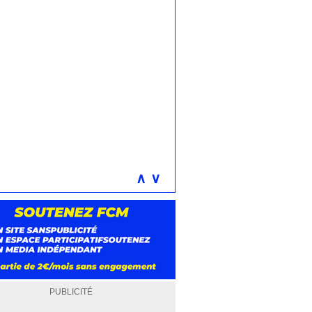
∧
∨
PUBLICITÉ