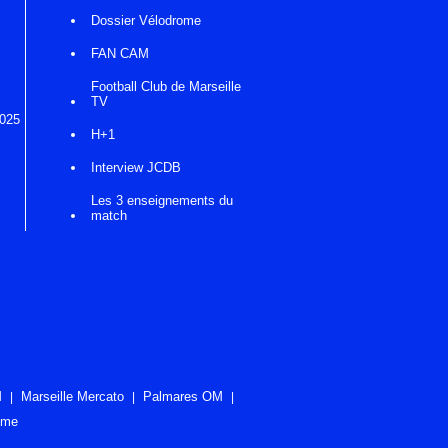
Dossier Vélodrome
FAN CAM
Football Club de Marseille
TV
2025
H+1
Interview JCDB
Les 3 enseignements du
match
M
Marseille Mercato
Palmares OM
ome