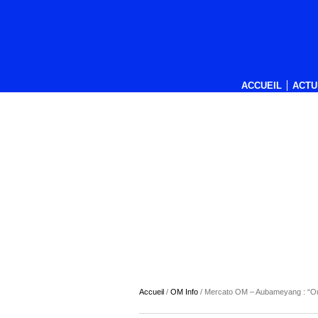
ACCUEIL
ACTU
Accueil
/
OM Info
/
Mercato OM – Aubameyang : “Oui j