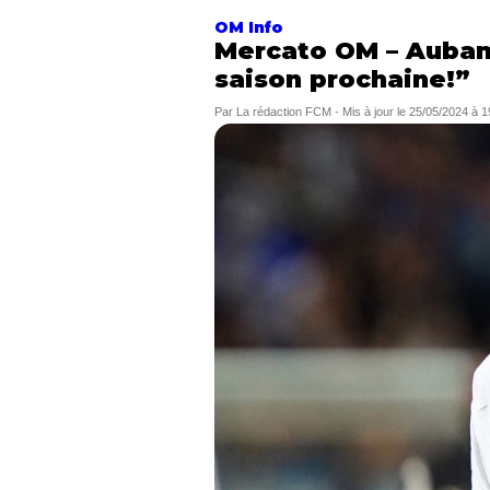
OM Info
Mercato OM – Aubame
saison prochaine!”
Par
La rédaction FCM
-
Mis à jour le
25/05/2024 à 1