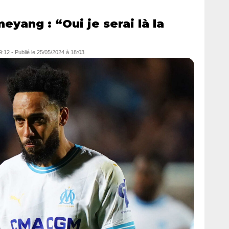
yang : “Oui je serai là la
9:12
-
Publié le
25/05/2024 à 18:03