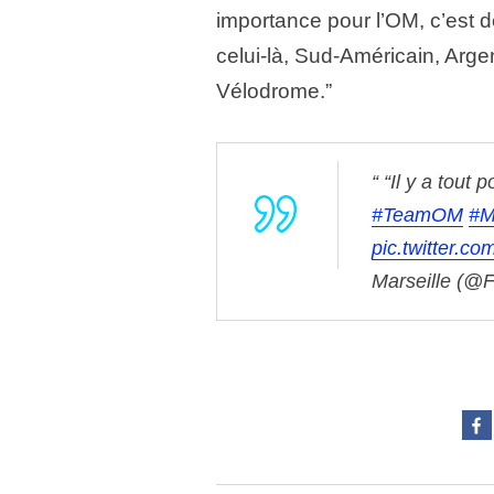
importance pour l’OM, c’est 
celui-là, Sud-Américain, Argen
Vélodrome.”
“Il y a tout
#TeamOM
#M
pic.twitter.
Marseille (@