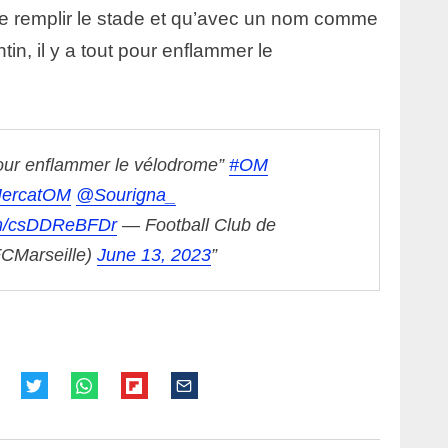
de remplir le stade et qu’avec un nom comme
tin, il y a tout pour enflammer le
 pour enflammer le vélodrome”
#OM
ercatOM
@Sourigna_
com/csDDReBFDr
— Football Club de
FCMarseille)
June 13, 2023