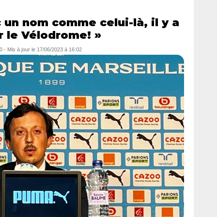
 un nom comme celui-là, il y a
 le Vélodrome! »
0
- Mis à jour le
17/06/2023 à 16:02