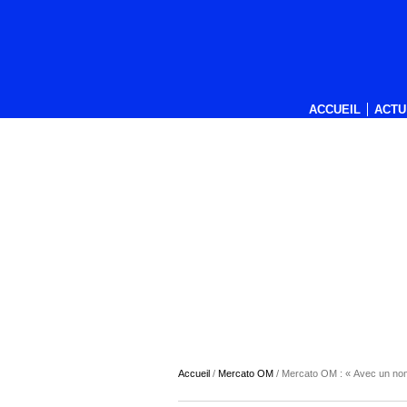
ACCUEIL
ACTU
Accueil
/
Mercato OM
/
Mercato OM : « Avec un nom 