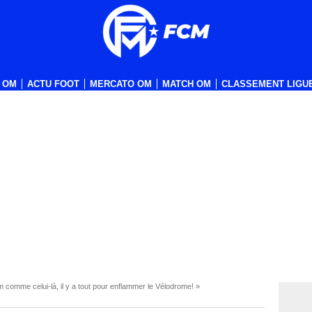
 OM
ACTU FOOT
MERCATO OM
MATCH OM
CLASSEMENT LIGUE
comme celui-là, il y a tout pour enflammer le Vélodrome! »