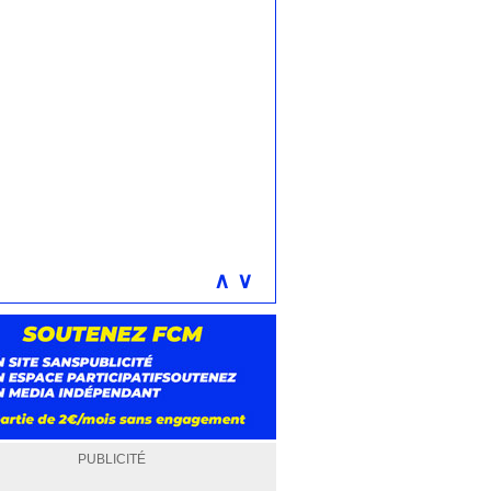
∧
∨
PUBLICITÉ