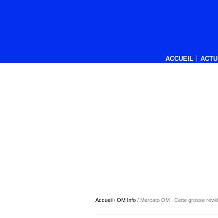
ACCUEIL
ACTU
Accueil
/
OM Info
/
Mercato OM : Cette grosse révéla