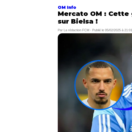
OM Info
Mercato OM : Cette 
sur Bielsa !
Par
La rédaction FCM
-
Publié le
05/02/2025 à 21:0