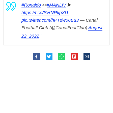
#Ronaldo
👀
#MANLIV
▶️
https://t.co/SvrNRkpXf1
pic.twitter.com/hPTdw06Eu3
— Canal
Football Club (@CanalFootClub)
August
22, 2022