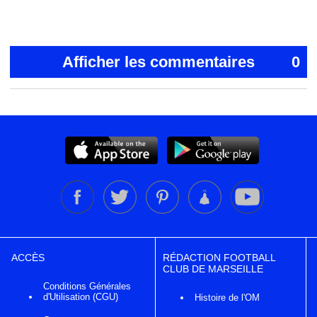
Afficher les commentaires
0
ACCÈS
RÉDACTION FOOTBALL
CLUB DE MARSEILLE
Conditions Générales
d'Utilisation (CGU)
Histoire de l'OM