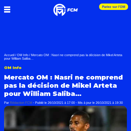
Pariez sur l'OM
Accueil
/
OM Info
/
Mercato OM : Nasri ne comprend pas la décision de Mikel Arteta
pour William Saliba…
OM Info
Mercato OM : Nasri ne comprend
pas la décision de Mikel Arteta
pour William Saliba…
Par
Rédaction FCM
-
Publié le
26/10/2021 à 17:00
- Mis à jour le
26/10/2021 à 19:30