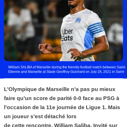
William SALIBA of Marseille during the friendly football match between Saint-
Etienne and Marseille at Stade Geoffroy-Guichard on July 28, 2021 in Saint-
Etienne, France. (Photo by Matthieu Mirville/Icon Sport) - Stade Jean Laville -
Gueugnon (France)
L’Olympique de Marseille n’a pas pu mieux
faire qu’un score de parité 0-0 face au PSG à
l’occasion de la 11e journée de Ligue 1. Mais
un joueur s’est détaché lors
de cette rencontre, William Saliba. Invité sur