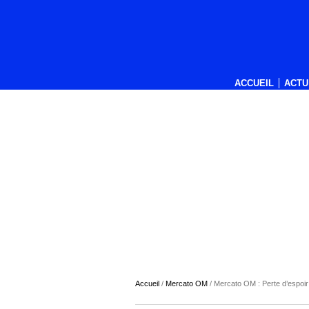
ACCUEIL
ACTU
Accueil
/
Mercato OM
/
Mercato OM : Perte d’espoir