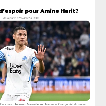
d’espoir pour Amine Harit?
8
- Mis à jour le
12/07/2022 à 09:03
 Eats match between Marseille and Nantes at Orange Velodrome on