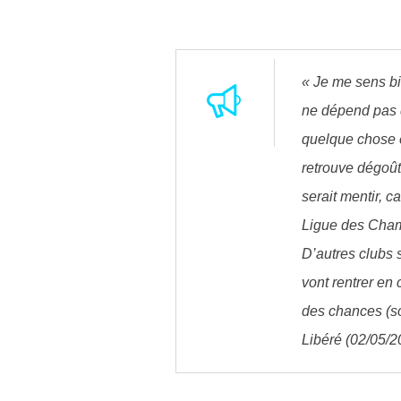
« Je me sens bie
ne dépend pas q
quelque chose e
retrouve dégoûté
serait mentir, c
Ligue des Cham
D’autres clubs s
vont rentrer en 
des chances (so
Libéré (02/05/2