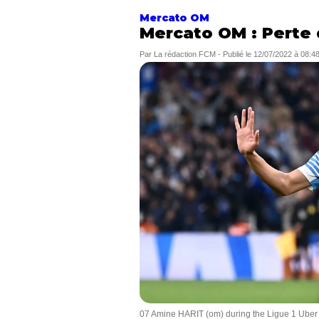
Mercato OM
Mercato OM : Perte 
Par
La rédaction FCM
-
Publié le
12/07/2022 à 08:4
07 Amine HARIT (om) during the Ligue 1 Uber