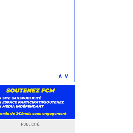
∧
∨
PUBLICITÉ