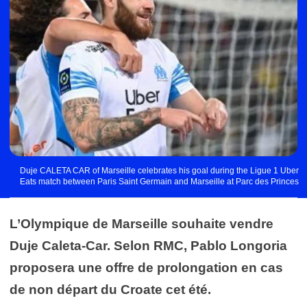
Duje CALETA CAR of Marseille celebrates his goal during the Ligue 1 Uber
Eats match between Paris Saint Germain and Marseille at Parc des Princes
on April 17, 2022 in Paris, France. (Photo by Anthony Dibon/Icon Sport)
L’Olympique de Marseille souhaite vendre
Duje Caleta-Car. Selon RMC, Pablo Longoria
proposera une offre de prolongation en cas
de non départ du Croate cet été.