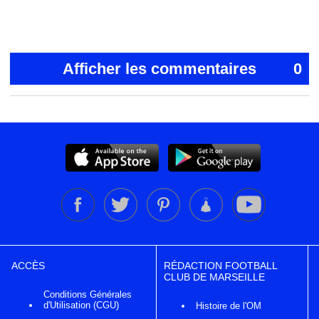
Afficher les commentaires
0
ACCÈS
RÉDACTION FOOTBALL
CLUB DE MARSEILLE
Conditions Générales
d'Utilisation (CGU)
Histoire de l'OM