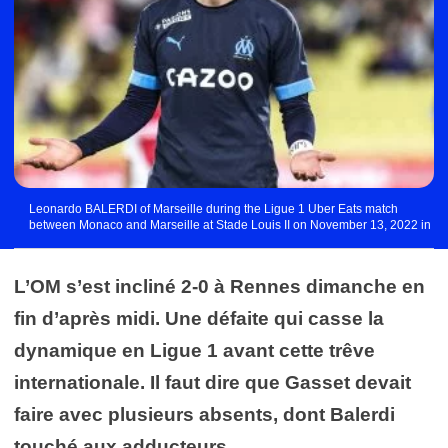
Leonardo BALERDI of Marseille during the Ligue 1 Uber Eats match
between Monaco and Marseille at Stade Louis II on November 13, 2022 in
Monaco, Monaco. (Photo by Johnny Fidelin/Icon Sport)
L’OM s’est incliné 2-0 à Rennes dimanche en
fin d’après midi. Une défaite qui casse la
dynamique en Ligue 1 avant cette trêve
internationale. Il faut dire que Gasset devait
faire avec plusieurs absents, dont Balerdi
touché aux adducteurs…