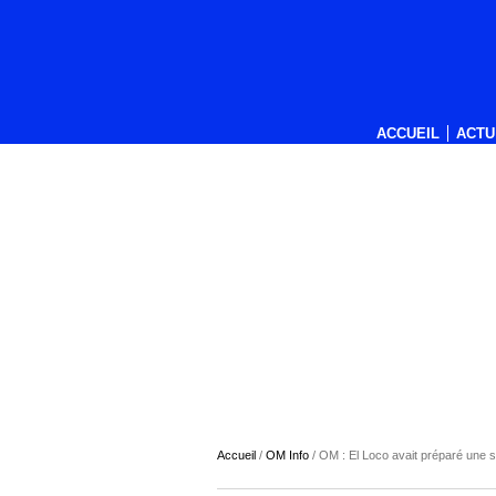
ACCUEIL
ACTU
Accueil
/
OM Info
/
OM : El Loco avait préparé une s