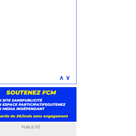
∧
∨
PUBLICITÉ