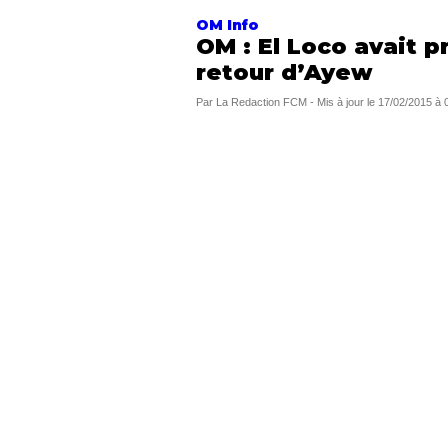
OM Info
OM : El Loco avait p
retour d’Ayew
Par
La Redaction FCM
-
Mis à jour le
17/02/2015 à 