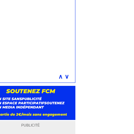
∧
∨
PUBLICITÉ