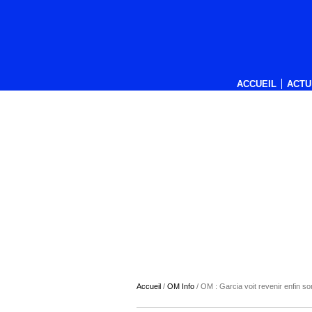
ACCUEIL
ACTU
Accueil
/
OM Info
/
OM : Garcia voit revenir enfin so