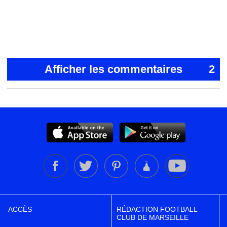
Afficher les commentaires
2
ACCÈS
RÉDACTION FOOTBALL
CLUB DE MARSEILLE