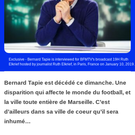
Exclusive - Bernard Tapie is interviewed for BFMTV's broadcast 19H Ruth
Elkrief hosted by journalist Ruth Elkrief, in Paris, France on January 10, 2019.
Photo by Jerome Domine/ABACAPRESS.COM | 665572_005 Paris France
Photo by Icon Sport
Bernard Tapie est décédé ce dimanche. Une
disparition qui affecte le monde du football, et
la ville toute entière de Marseille. C’est
d’ailleurs dans sa ville de coeur qu’il sera
inhumé…