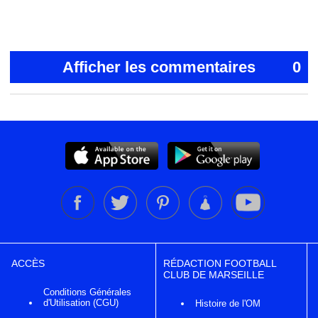
Afficher les commentaires
0
ACCÈS
RÉDACTION FOOTBALL
CLUB DE MARSEILLE
Conditions Générales
d'Utilisation (CGU)
Histoire de l'OM