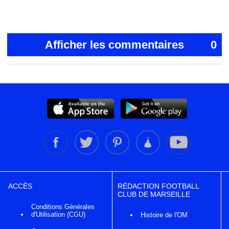
Afficher les commentaires
0
ACCÈS
RÉDACTION FOOTBALL
CLUB DE MARSEILLE
Conditions Générales
d'Utilisation (CGU)
Histoire de l'OM