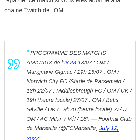
regarder ce match si vous êtes abonné à la
chaine Twitch de l’OM.
PROGRAMME DES MATCHS
AMICAUX de l’
#OM
13/07 : OM /
Marignane Gignac / 19h
16/07 : OM /
Norwich City FC /Stade de Parsemain /
18h
22/07 : Middlesbrough FC / OM / UK /
19h (heure locale)
27/07 : OM / Betis
Séville / UK / 19h30 (heure locale)
27/07 :
OM / AC Milan / Vél / 18h
— Football Club
de Marseille (@FCMarseille)
July 12,
2022