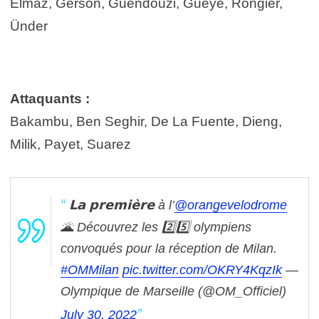
Elmaz, Gerson, Guendouzi, Gueye, Rongier,
Ünder
Attaquants :
Bakambu, Ben Seghir, De La Fuente, Dieng,
Milik, Payet, Suarez
𝗟𝗮 𝗽𝗿𝗲𝗺𝗶𝗲̀𝗿𝗲 à l’
@orangevelodrome
🌋
Découvrez les 2️⃣5️⃣ olympiens
convoqués pour la réception de Milan.
#OMMilan
pic.twitter.com/OKRY4KqzIk
—
Olympique de Marseille (@OM_Officiel)
July 30, 2022