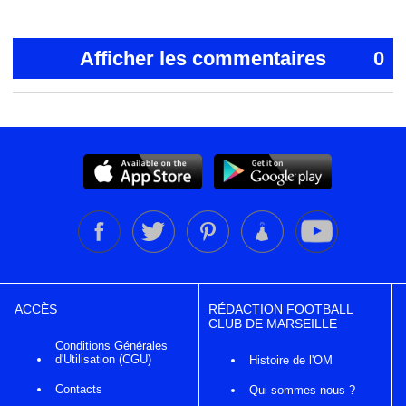
Afficher les commentaires
0
ACCÈS
RÉDACTION FOOTBALL
CLUB DE MARSEILLE
Conditions Générales
d'Utilisation (CGU)
Histoire de l'OM
Contacts
Qui sommes nous ?