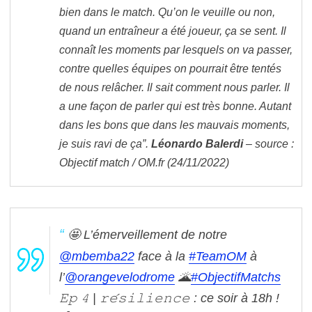
bien dans le match. Qu’on le veuille ou non,
quand un entraîneur a été joueur, ça se sent. Il
connaît les moments par lesquels on va passer,
contre quelles équipes on pourrait être tentés
de nous relâcher. Il sait comment nous parler. Il
a une façon de parler qui est très bonne. Autant
dans les bons que dans les mauvais moments,
je suis ravi de ça”.
Léonardo Balerdi
– source :
Objectif match / OM.fr (24/11/2022)
🤩 L’émerveillement de notre
@mbemba22
face à la
#TeamOM
à
l’
@orangevelodrome
🌋
#ObjectifMatchs
𝙴𝚙 𝟺 | 𝚛𝚎́𝚜𝚒𝚕𝚒𝚎𝚗𝚌𝚎 : ce soir à 18h !