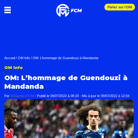
Pariez sur l'OM
Accueil
/
OM Info
/
OM: L’hommage de Guendouzi à Mandanda
OM Info
OM: L’hommage de Guendouzi à
Mandanda
Par
Rédaction FCM
-
Publié le
09/07/2022 à 08:20
- Mis à jour le
09/07/2022 à 12:04